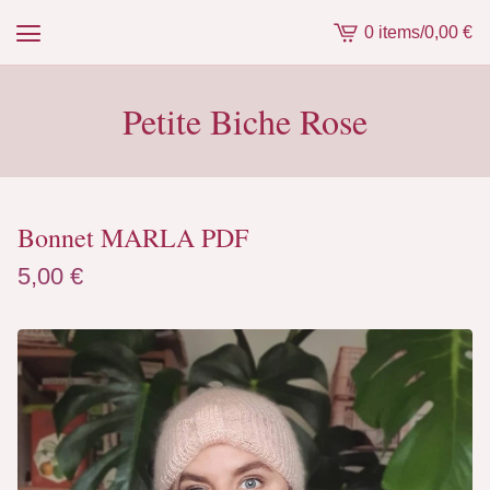
0 items
/
0,00
€
View
cart
-
Petite Biche Rose
Bonnet MARLA PDF
5,00
€