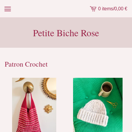
0 items
/
0,00
€
View
cart
-
Petite Biche Rose
Patron Crochet