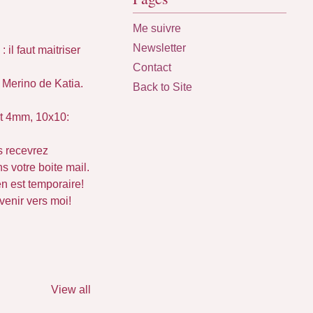
Me suivre
Newsletter
 il faut maitriser
Contact
 Merino de Katia.
Back to Site
et 4mm, 10x10:
s recevrez
 votre boite mail.
en est temporaire!
venir vers moi!
View all