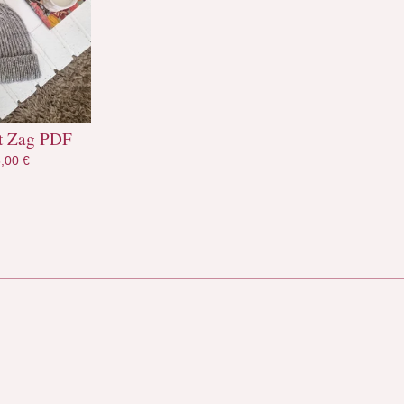
t Zag PDF
6,00
€