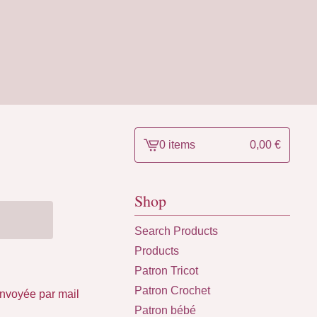
0 items
0,00
€
View
cart
-
Shop
Search Products
Products
Patron Tricot
Patron Crochet
 envoyée par mail
Patron bébé