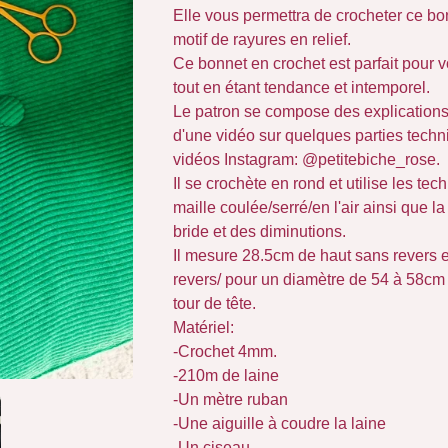
Elle vous permettra de crocheter ce bo
motif de rayures en relief.
Ce bonnet en crochet est parfait pour 
tout en étant tendance et intemporel.
Le patron se compose des explications 
d'une vidéo sur quelques parties tech
vidéos Instagram: @petitebiche_rose.
Il se crochète en rond et utilise les te
maille coulée/serré/en l'air ainsi que la
bride et des diminutions.
Il mesure 28.5cm de haut sans revers 
revers/ pour un diamètre de 54 à 58cm
tour de tête.
Matériel:
-Crochet 4mm.
-210m de laine
-Un mètre ruban
-Une aiguille à coudre la laine
-Un ciseau