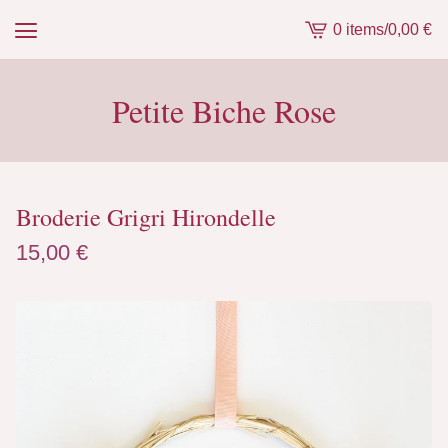
0 items
/
0,00
€
View
cart
-
Petite Biche Rose
Broderie Grigri Hirondelle
15,00
€