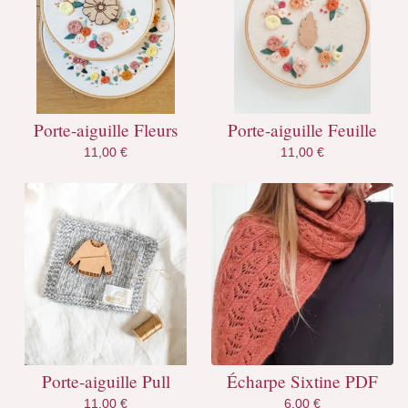
Porte-aiguille Fleurs
Porte-aiguille Feuille
11,00
€
11,00
€
Porte-aiguille Pull
Écharpe Sixtine PDF
11,00
€
6,00
€