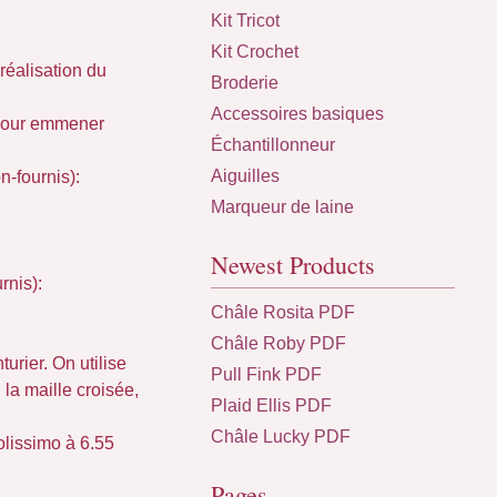
Kit Tricot
Kit Crochet
 réalisation du
Broderie
Accessoires basiques
 pour emmener
Échantillonneur
Aiguilles
n-fournis):
Marqueur de laine
Newest Products
rnis):
Châle Rosita PDF
Châle Roby PDF
urier. On utilise
Pull Fink PDF
 la maille croisée,
Plaid Ellis PDF
Châle Lucky PDF
olissimo à 6.55
Pages