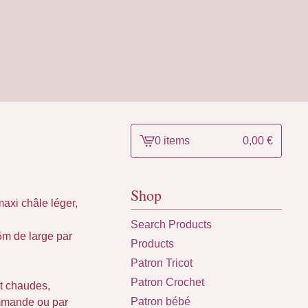
0 items
0,00
€
View
cart
-
Shop
maxi châle léger,
Search Products
5m de large par
Products
Patron Tricot
Patron Crochet
et chaudes,
Patron bébé
ommande ou par