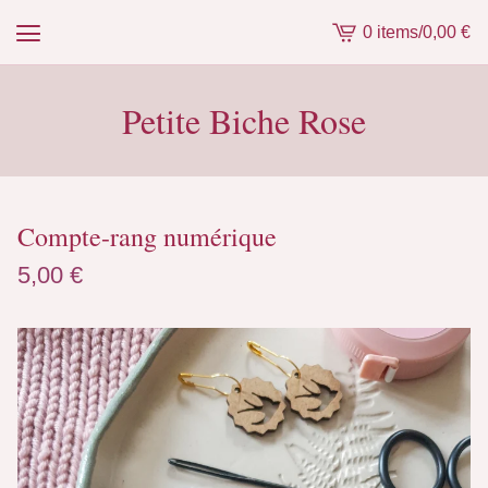
0 items
/
0,00
€
View
cart
-
Petite Biche Rose
Compte-rang numérique
5,00
€