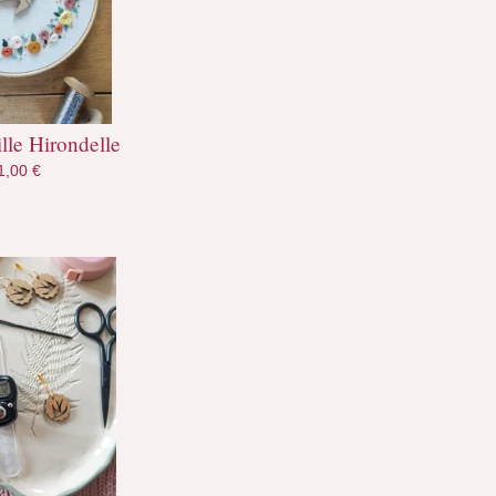
ille Hirondelle
1,00
€