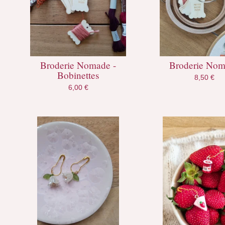
Broderie Nomade -
Broderie No
Bobinettes
8,50
€
6,00
€