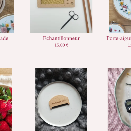
made
Echantillonneur
Porte-aigu
15,00
€
1