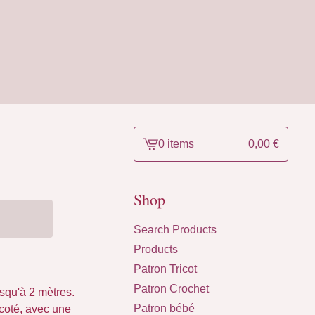
0 items
0,00
€
View
cart
-
Shop
Search Products
Products
Patron Tricot
Patron Crochet
usqu'à 2 mètres.
Patron bébé
 coté, avec une