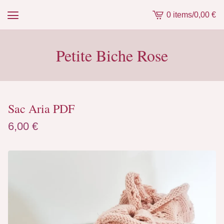
0 items
/
0,00
€
View
cart
-
Petite Biche Rose
Sac Aria PDF
6,00
€